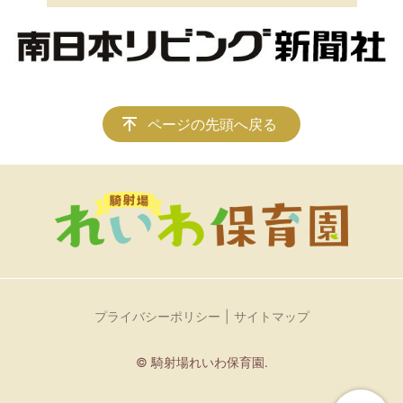
ページの先頭へ戻る
プライバシーポリシー
サイトマップ
© 騎射場れいわ保育園.