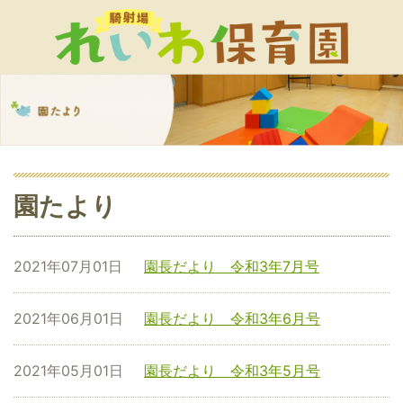
園たより
2021年07月01日
園長だより 令和3年7月号
2021年06月01日
園長だより 令和3年6月号
2021年05月01日
園長だより 令和3年5月号