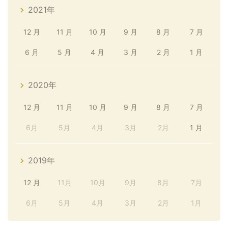
2021年
12 月
11 月
10 月
9 月
8 月
7 月
6 月
5 月
4 月
3 月
2 月
1 月
2020年
12 月
11 月
10 月
9 月
8 月
7 月
6月
5月
4月
3月
2月
1 月
2019年
12 月
11月
10月
9月
8月
7月
6月
5月
4月
3月
2月
1月