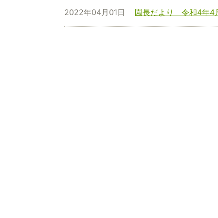
2022年04月01日
園長だより 令和4年4