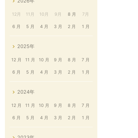
2026年
12月
11月
10月
9月
8 月
7月
6 月
5 月
4 月
3 月
2 月
1 月
2025年
12 月
11 月
10 月
9 月
8 月
7 月
6 月
5 月
4 月
3 月
2 月
1 月
2024年
12 月
11 月
10 月
9 月
8 月
7 月
6 月
5 月
4 月
3 月
2 月
1 月
2023年