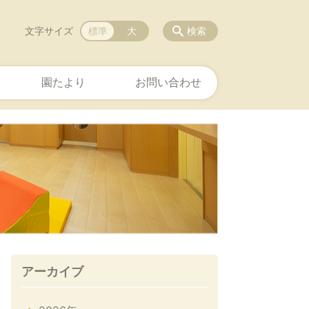
文字サイズ
標準
大
検索
園たより
お問い合わせ
アーカイブ