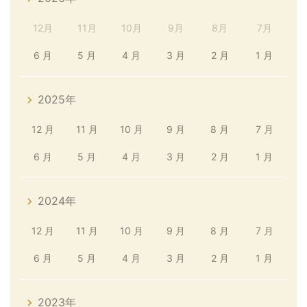
12月
11月
10月
9月
8月
7月
6 月
5 月
4 月
3 月
2 月
1 月
2025年
12 月
11 月
10 月
9 月
8 月
7 月
6 月
5 月
4 月
3 月
2 月
1 月
2024年
12 月
11 月
10 月
9 月
8 月
7 月
6 月
5 月
4 月
3 月
2 月
1 月
2023年