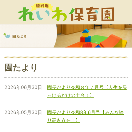
園たより
2026年06月30日
園長だより令和８年７月号【人生を乗
っけるだけの土台！】
2026年05月30日
園長だより令和8年6月号【みんな誇
り高き存在！】