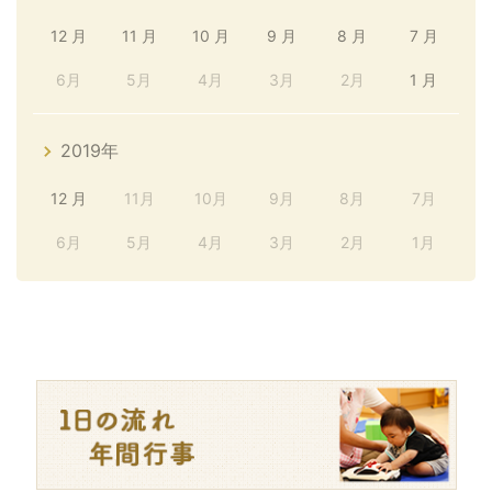
12 月
11 月
10 月
9 月
8 月
7 月
6月
5月
4月
3月
2月
1 月
2019年
12 月
11月
10月
9月
8月
7月
6月
5月
4月
3月
2月
1月