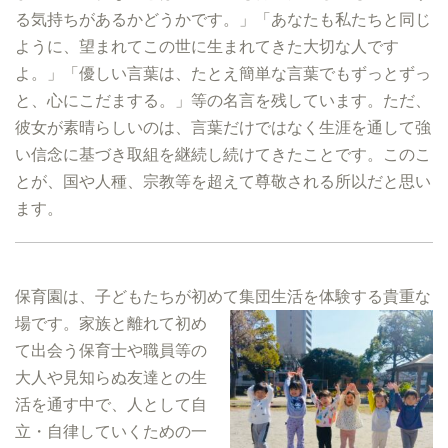
る気持ちがあるかどうかです。」「あなたも私たちと同じ
ように、望まれてこの世に生まれてきた大切な人です
よ。」「優しい言葉は、たとえ簡単な言葉でもずっとずっ
と、心にこだまする。」等の名言を残しています。ただ、
彼女が素晴らしいのは、言葉だけではなく生涯を通して強
い信念に基づき取組を継続し続けてきたことです。このこ
とが、国や人種、宗教等を超えて尊敬される所以だと思い
ます。
保育園は、子どもたちが初めて集団生活を体験する貴重な
場です。
家族と離れて初め
て出会う保育士や職員等の
大人や見知らぬ友達との生
活を通す中で、人として自
立・自律していくための一