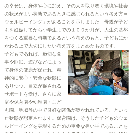
の幸せは、身体や心に加え、その人を取り巻く環境や社会
の状況がよい状態であるときに感じられるという考え方＝
ウェルビーイング」があることを示しました。母親が子ど
もを妊娠してから小学生までの１００か月が、人生の基盤
をつくる重要な時期であるという考えのもと、子どもにか
かわる上で大切にしたい考え方をまとめたものです。
子どもであれば、適切な食
事や睡眠、遊びなどによっ
て身体の健康が保たれ、精
神的に安心・安全な状態に
ありつつ、自立が促される
サポートを受け、さらに家
庭や保育園や幼稚園・こど
も園、地域等の中で良好な関係が築かれれている、といっ
た状態が想定されます。保育園は、そうした子どものウェ
ルビーイングを実現するための重要な担い手であることを