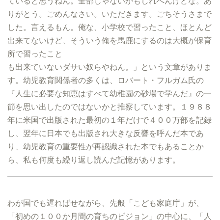
ていると思うねん。全部じゃないかもしれへんけどな。あ
りがとう。ごめんなさい。いただきます。ごちそうさまで
した。言えるもん。俺な、小学校で習ったこと、ほとんど
出来てないけど、そういう俺を馬鹿にするのは大概が保育
所で習ったこと
も出来ていないダサい奴らやねん。」という文章がありま
す。幼児教育関係者の多くは、ロバート・フルガム氏の
『人生に必要な知恵はすべて幼稚園の砂場で学んだ』の一
節を思い出したのではないかと推察しています。１９８８
年に米国で出版された最初の１年だけで４００万部を記録
し、翌年に日本でも出版され大きな反響を呼んだ本であ
り、幼児教育の重要性が再認識された本でもあることか
ら、私も何度も繰り返し読んだ記憶があります。
わが国でも遅ればせながら、先般「こども家庭庁」が、
「初めの１００か月間の育ちのビジョン」の中心に、「人