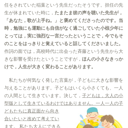
任をされていた稲葉という先生だったそうです。担任の先
生が休まれていた時に，
たまたま彼の声を聴いた先生が，
「あなた，歌が上手ね。」と褒めてくださったのです。当
時，勉強にも運動にも自信がなく過ごしていた小椋少年に
とっては，実に強烈な一言だったということで，今でもそ
のことをはっきりと覚えていると話してくださいました。
作詞の面では，高校時代に出会った斉藤という先生から大
きな影響を受けたということですが，
ほんの小さなきっか
けで，人生が大きく変わることがあります。
私たちが何気なく発した言葉が，子どもに大きな影響を
与えることがあります。子どもはいくら小さくても、一人
の人間として生きています。決して，
子ども
は，大人の小
型版として生きているわけでは
ありません。一人一人の子
どもたちに真正面から向き
合いたいと改めて考えてい
ます。
私たち大人にできる