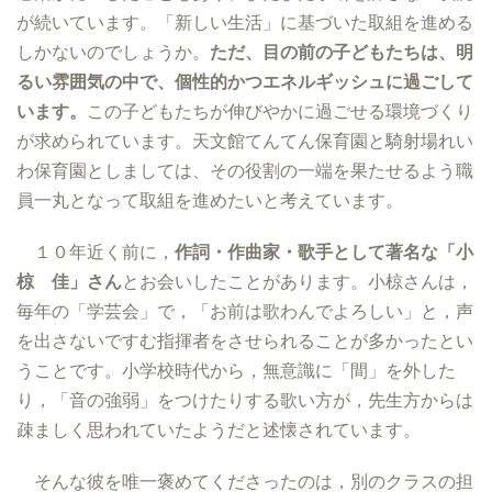
が続いています。「新しい生活」に基づいた取組を進める
しかないのでしょうか。
ただ、目の前の子どもたちは、明
るい雰囲気の中で、個性的かつエネルギッシュに過ごして
います。
この子どもたちが伸びやかに過ごせる環境づくり
が求められています。天文館てんてん保育園と騎射場れい
わ保育園としましては、その役割の一端を果たせるよう職
員一丸となって取組を進めたいと考えています。
１０年近く前に，
作詞・作曲家・歌手として著名な「小
椋 佳」さん
とお会いしたことがあります。小椋さんは，
毎年の「学芸会」で，「お前は歌わんでよろしい」と，声
を出さないですむ指揮者をさせられることが多かったとい
うことです。小学校時代から，無意識に「間」を外した
り，「音の強弱」をつけたりする歌い方が，先生方からは
疎ましく思われていたようだと述懐されています。
そんな彼を唯一褒めてくださったのは，別のクラスの担